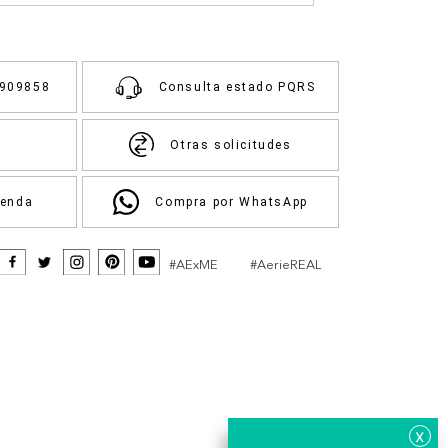
3909858
Consulta estado PQRS
Otras solicitudes
ienda
Compra por WhatsApp
#AExME
#AerieREAL
x