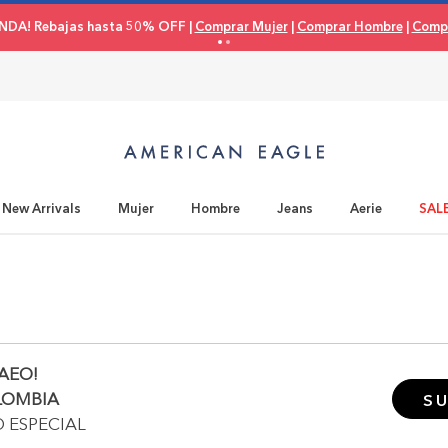
NDA! Rebajas hasta 50% OFF |
Comprar Mujer
|
Comprar Hombre
|
Compr
New Arrivals
Mujer
Hombre
Jeans
Aerie
SAL
AEO!
LOMBIA
SU
O ESPECIAL