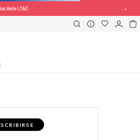
ar Aerie
|
T&C
E
SCRIBIRSE