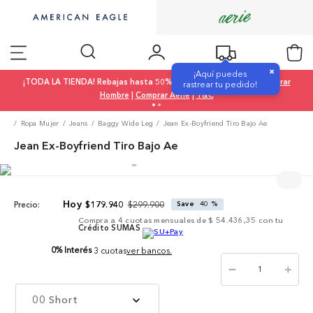
×
¡Aquí puedes
¡TODA LA TIENDA! Rebajas hasta 50% OFF |
Comprar Mujer
|
Comprar
rastrear tu pedido!
Hombre
|
Comprar Aerie
|
T&C
Ropa Mujer
Jeans
Baggy Wide Leg
Jean Ex-Boyfriend Tiro Bajo Ae
Jean Ex-Boyfriend Tiro Bajo Ae
$
299
.
900
$
179
.
940
Save
40 %
Precio:
Compra a
4
cuotas mensuales de
$ 54.436,35
con tu
Crédito SUMAS
0% Interés
3 cuotas
ver bancos.
－
＋
00 Short