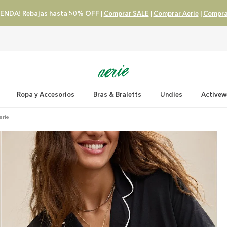
ENDA! Rebajas hasta 50% OFF |
Comprar SALE
|
Comprar Aerie
|
Compra
Ropa y Accesorios
Bras & Braletts
Undies
Activew
erie