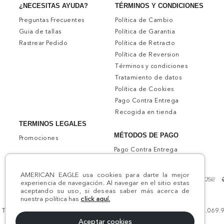
TÉRMINOS Y CONDICIONES
¿NECESITAS AYUDA?
Política de Cambio
Preguntas Frecuentes
Política de Garantia
Guia de tallas
Política de Retracto
Rastrear Pedido
Política de Reversion
Términos y condiciones
Tratamiento de datos
Política de Cookies
Pago Contra Entrega
Recogida en tienda
TERMINOS LEGALES
MÉTODOS DE PAGO
Promociones
Pago Contra Entrega
AMERICAN EAGLE usa cookies para darte la mejor
experiencia de navegación. Al navegar en el sitio estas
aceptando su uso, si deseas saber más acerca de
nuestra política has
click aquí.
Todos los derechos reservados AE 2024 | Comodín S.A.S | NIT:800.069.933
Aceptar cookies