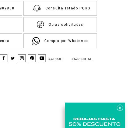
3909858
Consulta estado PQRS
Otras solicitudes
ienda
Compra por WhatsApp
#AExME
#AerieREAL
x