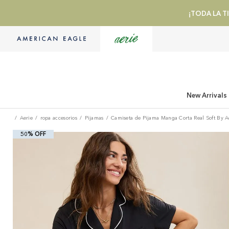
¡TODA LA TI
New Arrivals
Aerie
ropa accesorios
Pijamas
Camiseta de Pijama Manga Corta Real Soft By A
50% OFF