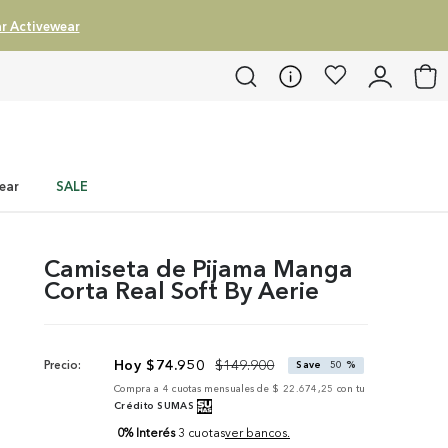
r Activewear
ear
SALE
Camiseta de Pijama Manga
Corta Real Soft By Aerie
$
74
.
950
$
149
.
900
Precio:
Save
50 %
Compra a
4
cuotas mensuales de
$ 22.674,25
con tu
Crédito SUMAS
0% Interés
3 cuotas
ver bancos.