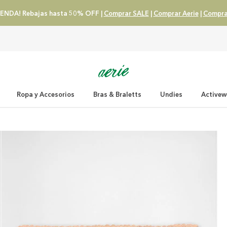
ENDA! Rebajas hasta 50% OFF |
Comprar SALE
|
Comprar Aerie
|
Compra
Ropa y Accesorios
Bras & Braletts
Undies
Activew