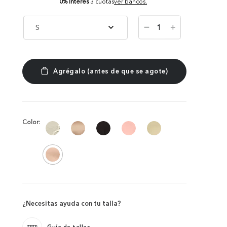
0% Interés
3 cuotas
ver bancos.
－
S
＋
Color:
¿Necesitas ayuda con tu talla?