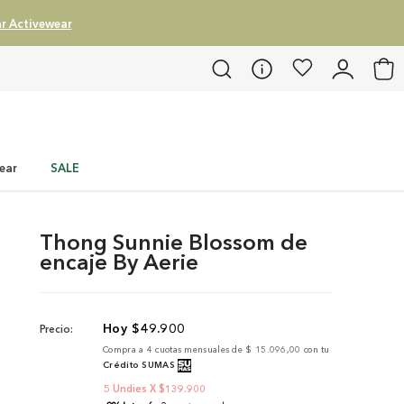
r Activewear
ear
SALE
Thong Sunnie Blossom de
encaje By Aerie
$
49
.
900
Precio:
Compra a
4
cuotas mensuales de
$ 15.096,00
con tu
Crédito SUMAS
5 Undies X $139.900