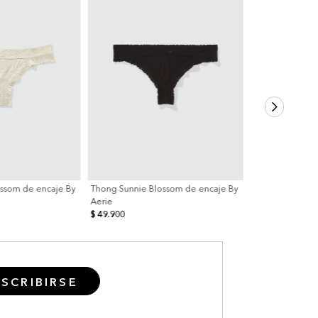
ssom de encaje By
Thong Sunnie Blossom de encaje By
Aerie
$ 49.900
SCRIBIRSE