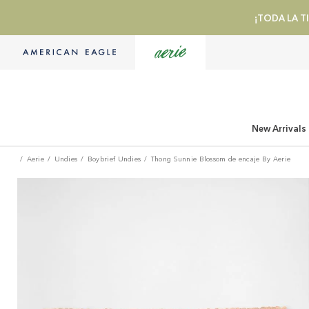
¡TODA LA TI
New Arrivals
Aerie
Undies
Boybrief Undies
Thong Sunnie Blossom de encaje By Aerie