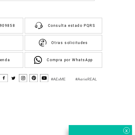
3909858
Consulta estado PQRS
Otras solicitudes
ienda
Compra por WhatsApp
#AExME
#AerieREAL
x