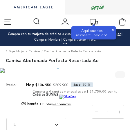
×
¡Aquí puedes
Compra con tu tarjeta de crédito 3 cuotas 0% interés |
Comprar Mujer
|
rastrear tu pedido!
Comprar Hombre
|
Comprar Aerie
|
T&C
Ropa Mujer
Camisas
Camisa Abotonada Perfecta Recortada Ae
Camisa Abotonada Perfecta Recortada Ae
$
209
.
900
$
104
.
950
Save
50 %
Precio:
Compra a
4
cuotas mensuales de
$ 31.750,00
con tu
Crédito SUMAS
0% Interés
3 cuotas
ver bancos.
－
＋
L