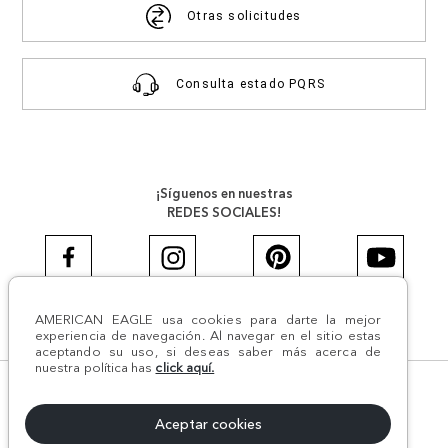
Otras solicitudes
Consulta estado PQRS
¡Síguenos en nuestras
REDES SOCIALES!
AMERICAN EAGLE usa cookies para darte la mejor
#AEJEANS #AerieREALCOL
experiencia de navegación. Al navegar en el sitio estas
aceptando su uso, si deseas saber más acerca de
nuestra política has
click aquí.
© Todos los derechos reservados AE 2024 | Comodín S.A.S |
NIT:800.069.933-6 | CII 14 #52A - 370 | Medellín, Colombia
Aceptar cookies