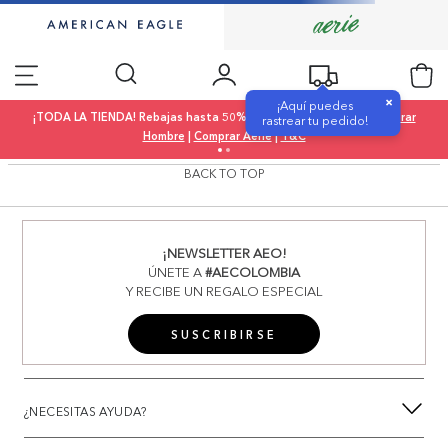
×
¡Aquí puedes
¡TODA LA TIENDA! Rebajas hasta 50% OFF |
Comprar Mujer
|
Comprar
rastrear tu pedido!
Hombre
|
Comprar Aerie
|
T&C
BACK TO TOP
¡NEWSLETTER AEO!
ÚNETE A
#AECOLOMBIA
Y RECIBE UN REGALO ESPECIAL
SUSCRIBIRSE
¿NECESITAS AYUDA?