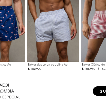
ástico Ae
Bóxer clásico en popelina Ae
Bóxer Clásico de
$ 169.900
$ 101.940
$ 169
AEO!
LOMBIA
SU
O ESPECIAL