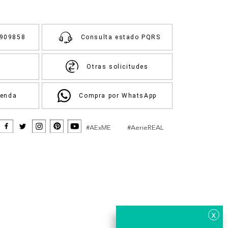
3909858
Consulta estado PQRS
Otras solicitudes
ienda
Compra por WhatsApp
#AExME
#AerieREAL
x