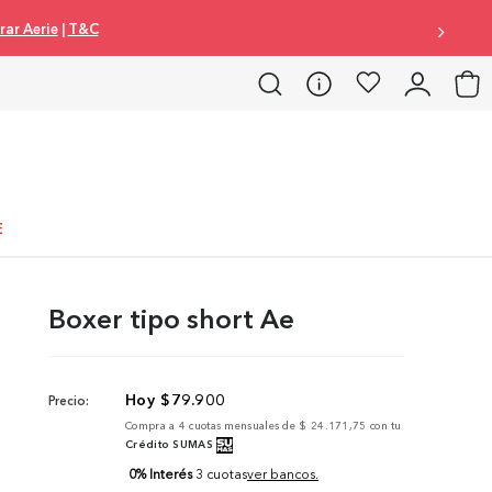
ar Aerie
|
T&C
E
Boxer tipo short Ae
$
79
.
900
Precio:
Compra a
4
cuotas mensuales de
$ 24.171,75
con tu
Crédito SUMAS
0% Interés
3 cuotas
ver bancos.