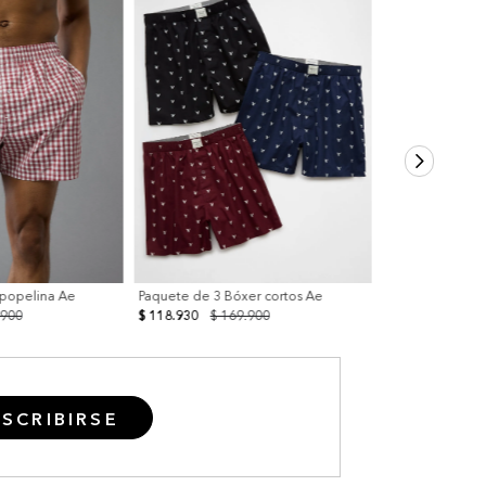
 popelina Ae
Paquete de 3 Bóxer cortos Ae
.900
$ 118.930
$ 169.900
SCRIBIRSE