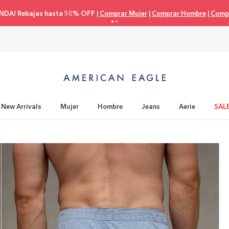
NDA! Rebajas hasta 50% OFF |
Comprar Mujer
|
Comprar Hombre
|
Compr
New Arrivals
Mujer
Hombre
Jeans
Aerie
SAL