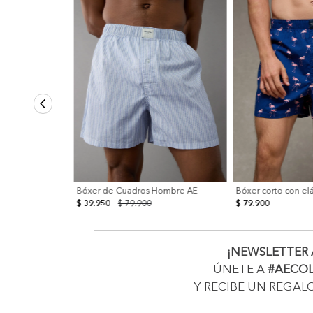
Bóxer de Cuadros Hombre AE
Bóxer corto con el
$ 39.950
$ 79.900
$ 79.900
¡NEWSLETTER 
ÚNETE A
#AECO
Y RECIBE UN REGAL