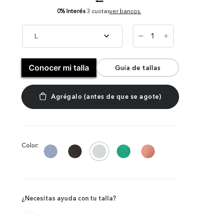
0% Interés
3 cuotas
ver bancos.
－
L
＋
Conocer mi talla
Guía de tallas
Color:
¿Necesitas ayuda con tu talla?