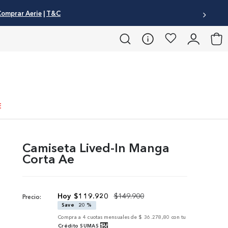
omprar Aerie
|
T&C
E
Camiseta Lived-In Manga
Corta Ae
$
119
.
920
$
149
.
900
Precio:
Save
20 %
Compra a
4
cuotas mensuales de
$ 36.278,80
con tu
Crédito SUMAS