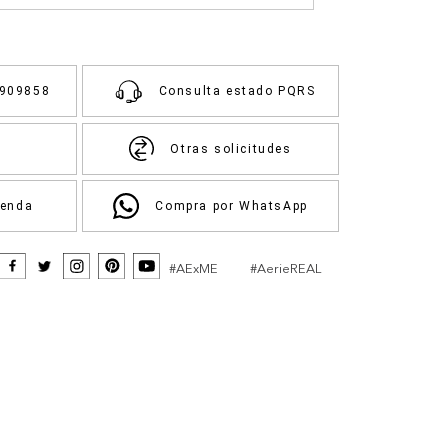
3909858
Consulta estado PQRS
Otras solicitudes
ienda
Compra por WhatsApp
#AExME
#AerieREAL