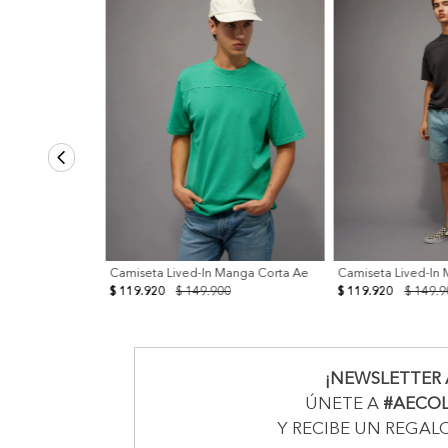
Camiseta Lived-In Manga Corta Ae
Camiseta Lived-In
$ 119.920
$ 149.900
$ 119.920
$ 149.9
¡NEWSLETTER 
ÚNETE A
#AECO
Y RECIBE UN REGAL