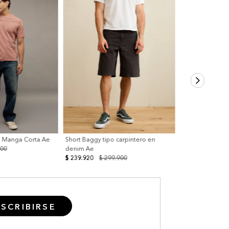
n Manga Corta Ae
Short Baggy tipo carpintero en
900
denim Ae
$ 239.920
$ 299.900
SCRIBIRSE