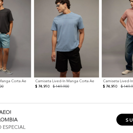
 Manga Corta Ae
Camiseta Lived-In Manga Corta Ae
Camiseta Lived-I
00
$ 74.950
$ 149.900
$ 74.950
$ 149.
AEO!
LOMBIA
SU
O ESPECIAL