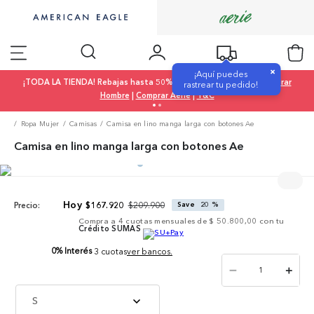
×
¡Aquí puedes
¡TODA LA TIENDA! Rebajas hasta 50% OFF |
Comprar Mujer
|
Comprar
rastrear tu pedido!
Hombre
|
Comprar Aerie
|
T&C
Ropa Mujer
Camisas
Camisa en lino manga larga con botones Ae
Camisa en lino manga larga con botones Ae
$
209
.
900
$
167
.
920
Save
20 %
Precio:
Compra a
4
cuotas mensuales de
$ 50.800,00
con tu
Crédito SUMAS
0% Interés
3 cuotas
ver bancos.
－
＋
S