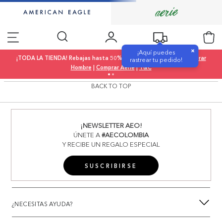
×
¡Aquí puedes
¡TODA LA TIENDA! Rebajas hasta 50% OFF |
Comprar Mujer
|
Comprar
rastrear tu pedido!
Hombre
|
Comprar Aerie
|
T&C
BACK TO TOP
¡NEWSLETTER AEO!
ÚNETE A
#AECOLOMBIA
Y RECIBE UN REGALO ESPECIAL
SUSCRIBIRSE
¿NECESITAS AYUDA?