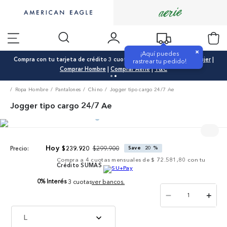
×
¡Aquí puedes
Compra con tu tarjeta de crédito 3 cuotas 0% interés |
Comprar Mujer
|
rastrear tu pedido!
Comprar Hombre
|
Comprar Aerie
|
T&C
Ropa Hombre
Pantalones
Chino
Jogger tipo cargo 24/7 Ae
Jogger tipo cargo 24/7 Ae
$
299
.
900
$
239
.
920
Save
20 %
Precio:
Compra a
4
cuotas mensuales de
$ 72.581,80
con tu
Crédito SUMAS
0% Interés
3 cuotas
ver bancos.
－
＋
L