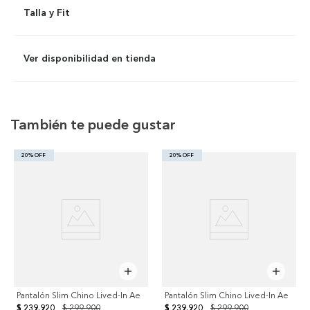
Talla y Fit
Ver disponibilidad en tienda
También te puede gustar
20% OFF
20% OFF
Pantalón Slim Chino Lived-In Ae
Pantalón Slim Chino Lived-In Ae
$ 239.920
$ 299.900
$ 239.920
$ 299.900