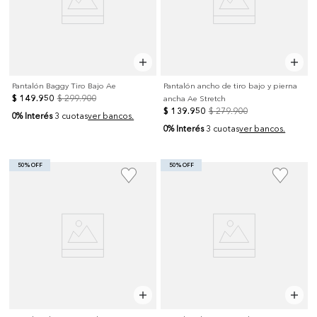
Pantalón Baggy Tiro Bajo Ae
Pantalón ancho de tiro bajo y pierna
$
149
.
950
$
299
.
900
ancha Ae Stretch
$
139
.
950
$
279
.
900
0% Interés
3 cuotas
ver bancos.
0% Interés
3 cuotas
ver bancos.
50% OFF
50% OFF