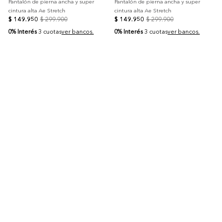
Pantalón de pierna ancha y super
Pantalón de pierna ancha y super
cintura alta Ae Stretch
cintura alta Ae Stretch
$
149
.
950
$
299
.
900
$
149
.
950
$
299
.
900
0% Interés
0% Interés
3 cuotas
ver bancos.
3 cuotas
ver bancos.