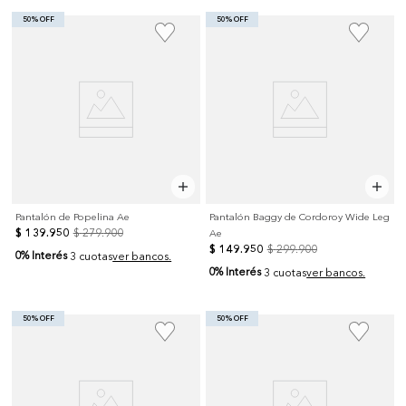
50% OFF
50% OFF
Pantalón de Popelina Ae
Pantalón Baggy de Cordoroy Wide Leg
$
139
.
950
$
279
.
900
Ae
$
149
.
950
$
299
.
900
0% Interés
3 cuotas
ver bancos.
0% Interés
3 cuotas
ver bancos.
50% OFF
50% OFF