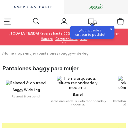
×
¡Aquí puedes
¡TODA LA TIENDA! Rebajas hasta 50% OFF |
Comprar Mujer
|
Comprar
rastrear tu pedido!
Hombre
|
Comprar Aerie
|
T&C
/Home
/
ropa-mujer
/
pantalones
/
baggy-wide-leg
Pantalones baggy para mujer
Baggy Wide Leg
Barrel
Relaxed & on trend.
Pierna arqueada, silueta redondeada y
Pantalón d
moderna.
cóm