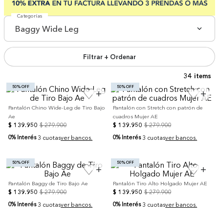
Categorías
Baggy Wide Leg
Filtrar + Ordenar
34
50% OFF
50% OFF
Pantalón Chino Wide-Leg de Tiro Bajo
Pantalón con Stretch con patrón de
Ae
cuadros Mujer AE
$
139
.
950
$
279
.
900
$
139
.
950
$
279
.
900
0% Interés
0% Interés
3 cuotas
ver bancos.
3 cuotas
ver bancos.
50% OFF
50% OFF
Pantalón Baggy de Tiro Bajo Ae
Pantalón Tiro Alto Holgado Mujer AE
$
139
.
950
$
279
.
900
$
139
.
950
$
279
.
900
0% Interés
0% Interés
3 cuotas
ver bancos.
3 cuotas
ver bancos.