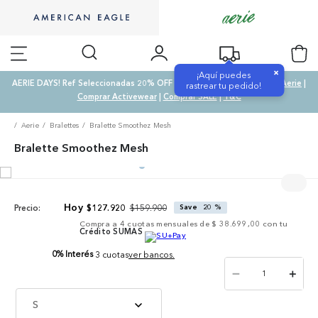
×
¡Aquí puedes
AERIE DAYS! Ref Seleccionadas 20% OFF & SALE 50% OFF |
Comprar Aerie
|
rastrear tu pedido!
Comprar Activewear
|
Comprar SALE
|
T&C
Aerie
Bralettes
Bralette Smoothez Mesh
Bralette Smoothez Mesh
$
159
.
900
$
127
.
920
Save
20 %
Precio:
Compra a
4
cuotas mensuales de
$ 38.699,00
con tu
Crédito SUMAS
0% Interés
3 cuotas
ver bancos.
－
＋
S