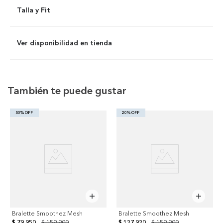
Talla y Fit
Ver disponibilidad en tienda
También te puede gustar
50% OFF
20% OFF
Bralette Smoothez Mesh
Bralette Smoothez Mesh
$ 79.950
$ 159.900
$ 127.920
$ 159.900