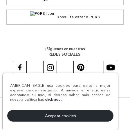
Consulta estado PQRS
¡Síguenos en nuestras
REDES SOCIALES!
AMERICAN EAGLE usa cookies para darte la mejor
#AEJEANS #AerieREALCOL
experiencia de navegación. Al navegar en el sitio estas
aceptando su uso, si deseas saber más acerca de
nuestra política has
click aquí.
© Todos los derechos reservados AE 2024 | Comodín S.A.S |
NIT:800.069.933-6 | CII 14 #52A - 370 | Medellín, Colombia
Aceptar cookies