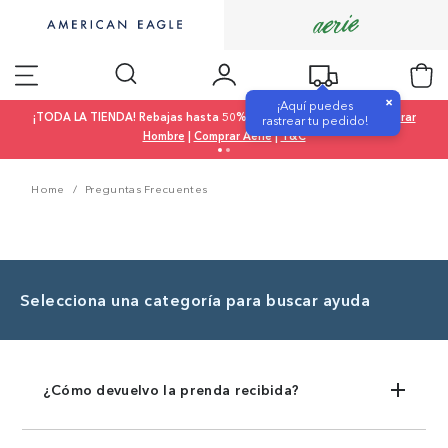
×
¡Aquí puedes
¡TODA LA TIENDA! Rebajas hasta 50% OFF |
Comprar Mujer
|
Comprar
rastrear tu pedido!
Hombre
|
Comprar Aerie
|
T&C
Home
Preguntas Frecuentes
Selecciona una categoría para buscar ayuda
Servicio al Cliente
¿Cómo devuelvo la prenda recibida?