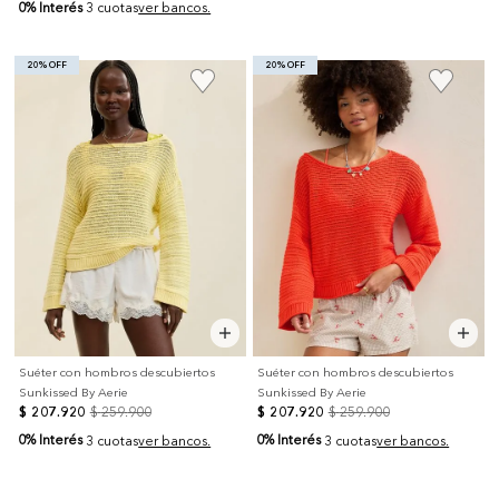
0% Interés
3 cuotas
ver bancos.
20% OFF
20% OFF
Suéter con hombros descubiertos
Suéter con hombros descubiertos
Sunkissed By Aerie
Sunkissed By Aerie
$
207
.
920
$
259
.
900
$
207
.
920
$
259
.
900
0% Interés
0% Interés
3 cuotas
ver bancos.
3 cuotas
ver bancos.