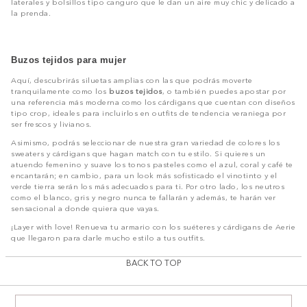
laterales y bolsillos tipo canguro que le dan un aire muy chic y delicado a
la prenda.
Buzos tejidos para mujer
Aquí, descubrirás siluetas amplias con las que podrás moverte
tranquilamente como los
buzos tejidos
, o también puedes apostar por
una referencia más moderna como los cárdigans que cuentan con diseños
tipo crop, ideales para incluirlos en outfits de tendencia veraniega por
ser frescos y livianos.
Asimismo, podrás seleccionar de nuestra gran variedad de colores los
sweaters y cárdigans que hagan match con tu estilo. Si quieres un
atuendo femenino y suave los tonos pasteles como el azul, coral y café te
encantarán; en cambio, para un look más sofisticado el vinotinto y el
verde tierra serán los más adecuados para ti. Por otro lado, los neutros
como el blanco, gris y negro nunca te fallarán y además, te harán ver
sensacional a donde quiera que vayas.
¡Layer with love! Renueva tu armario con los suéteres y cárdigans de Aerie
que llegaron para darle mucho estilo a tus outfits.
BACK TO TOP