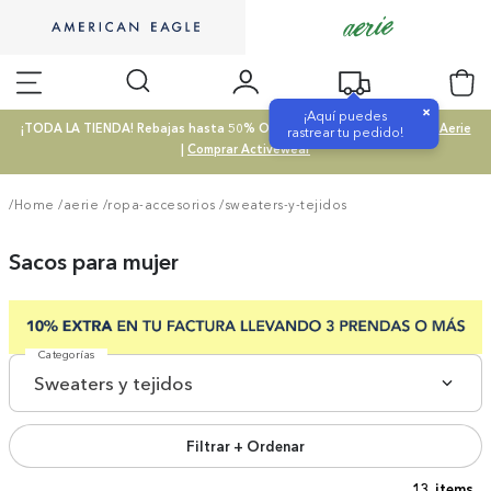
×
¡Aquí puedes
¡TODA LA TIENDA! Rebajas hasta 50% OFF |
Comprar SALE
|
Comprar Aerie
rastrear tu pedido!
|
Comprar Activewear
/Home
/
aerie
/
ropa-accesorios
/
sweaters-y-tejidos
Sacos para mujer
Categorías
Sweaters y tejidos
Filtrar + Ordenar
13