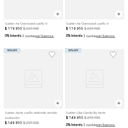
Suéter Ae Oversized cuello V
Suéter Ae Oversized cuello V
$
119
.
950
$
239
.
900
$
119
.
950
$
239
.
900
0% Interés
0% Interés
3 cuotas
ver bancos.
3 cuotas
ver bancos.
50% OFF
50% OFF
Suéter Aerie cuello redondo tenido
Suéter Like Candy By Aerie
$
149
.
950
$
299
.
900
multicolor
$
149
.
950
$
299
.
900
0% Interés
3 cuotas
ver bancos.