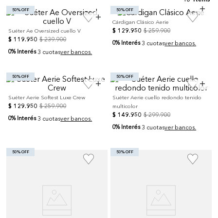
50% OFF
50% OFF
Cárdigan Clásico Aerie
$
129
.
950
$
259
.
900
Suéter Ae Oversized cuello V
$
119
.
950
$
239
.
900
0% Interés
3 cuotas
ver bancos.
0% Interés
3 cuotas
ver bancos.
50% OFF
50% OFF
Suéter Aerie Softest Luxe Crew
Suéter Aerie cuello redondo tenido
$
129
.
950
$
259
.
900
multicolor
$
149
.
950
$
299
.
900
0% Interés
3 cuotas
ver bancos.
0% Interés
3 cuotas
ver bancos.
50% OFF
50% OFF