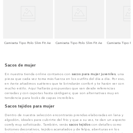
Camiseta Tipo Polo Slim Fit Ae
Camiseta Tipo Polo Slim Fit Ae
Camiseta Tipo Po
Sacos de mujer
En nuestra tienda online contamos con
sacos para mujer juveniles
, una
pieza que cada vez toma más fuerza en los outfits del día a día. Por eso,
en Aerie añadimos suéteres que te brindarán confort y te harán ver con
mucho estilo. Aquí hallarás propuestas que van desde referencias
cerradas y con capotas hasta cárdigans; que son alternativas muy en
tendencia para looks de capas increíbles.
Sacos tejidos para mujer
Dentro de nuestra selección encontrarás prendas elaboradas en lana y
algodón, ideales para cubrirte del frío y que a su vez, te dan un aspecto
comfy muy sofisticado. También, verás
sacos tejidos
con detalles como
botones decorativos, tejidos acanalados y de felpa, aberturas en los