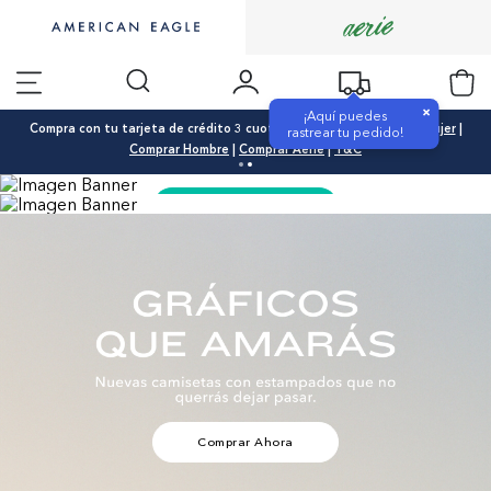
×
¡Aquí puedes
Compra con tu tarjeta de crédito 3 cuotas 0% interés |
Comprar Mujer
|
rastrear tu pedido!
Comprar Hombre
|
Comprar Aerie
|
T&C
Comprar Ahora
Comprar Ahora
Tiendas Físicas de línea, WhatsApp & Online
Julio 31 Agosto 06 de 2026
Ver condiciones
Comprar Ahora