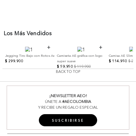
Los Más Vendidos
e
Jegging Tiro Bajo con Rotos Ae
Camiseta AE gráfica con logo
Camisa AE Slim f
$
299
.
900
$
114
.
950
$
22
super suave
$
59
.
950
$
119
.
900
BACK TO TOP
¡NEWSLETTER AEO!
ÚNETE A
#AECOLOMBIA
Y RECIBE UN REGALO ESPECIAL
SUSCRIBIRSE