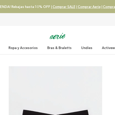
ENDA! Rebajas hasta 50% OFF |
Comprar SALE
|
Comprar Aerie
|
Compra
Ropa y Accesorios
Bras & Braletts
Undies
Activew