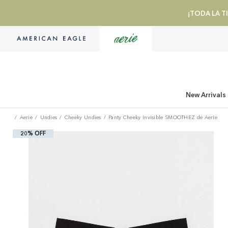
¡TODA LA TI
New Arrivals
Aerie
Undies
Cheeky Undies
Panty Cheeky Invisible SMOOTHEZ de Aerie
20% OFF