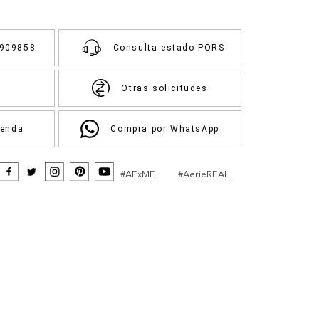
3909858
Consulta estado PQRS
Otras solicitudes
ienda
Compra por WhatsApp
#AExME
#AerieREAL