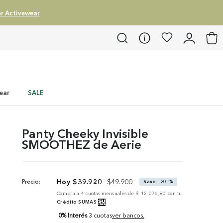
r Activewear
ear
SALE
Panty Cheeky Invisible
SMOOTHEZ de Aerie
$
39
.
920
$
49
.
900
Precio:
Save
20 %
Compra a
4
cuotas mensuales de
$ 12.076,80
con tu
Crédito SUMAS
0% Interés
3 cuotas
ver bancos.