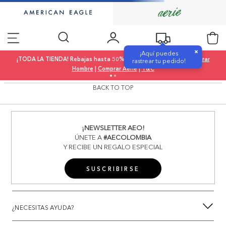
×
¡Aquí puedes
¡TODA LA TIENDA! Rebajas hasta 50% OFF |
Comprar Mujer
|
Comprar
rastrear tu pedido!
Hombre
|
Comprar Aerie
|
T&C
BACK TO TOP
¡NEWSLETTER AEO!
ÚNETE A
#AECOLOMBIA
Y RECIBE UN REGALO ESPECIAL
SUSCRIBIRSE
¿NECESITAS AYUDA?