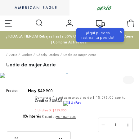
×
¡Aquí puedes
¡TODA LA TIENDA! Rebajas hasta 50% OFF |
Comprar SALE
|
Comprar Aerie
rastrear tu pedido!
|
Comprar Activewear
Aerie
Undies
Cheeky Undies
Undie de mujer Aerie
Undie de mujer Aerie
$
49
.
900
Precio:
Compra a
4
cuotas mensuales de
$ 15.096,00
con tu
Crédito SUMAS
5 Undies X $139.900
0% Interés
3 cuotas
ver bancos.
－
＋
M