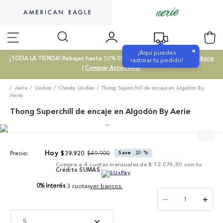
×
¡Aquí puedes
¡TODA LA TIENDA! Rebajas hasta 50% OFF |
Comprar SALE
|
Comprar Aerie
rastrear tu pedido!
|
Comprar Activewear
Aerie
Undies
Cheeky Undies
Thong Superchill de encaje en Algodón By
Aerie
Thong Superchill de encaje en Algodón By Aerie
$
49
.
900
$
39
.
920
Save
20 %
Precio:
Compra a
4
cuotas mensuales de
$ 12.076,80
con tu
Crédito SUMAS
0% Interés
3 cuotas
ver bancos.
－
＋
S