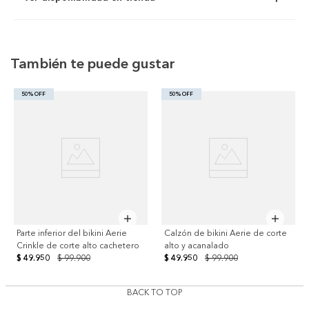
También te puede gustar
50% OFF
50% OFF
Parte inferior del bikini Aerie
Calzón de bikini Aerie de corte
Crinkle de corte alto cachetero
alto y acanalado
$ 49.950
$ 99.900
$ 49.950
$ 99.900
BACK TO TOP