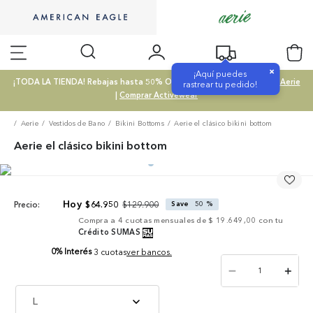
×
¡Aquí puedes
¡TODA LA TIENDA! Rebajas hasta 50% OFF |
Comprar SALE
|
Comprar Aerie
rastrear tu pedido!
|
Comprar Activewear
Aerie
Vestidos de Bano
Bikini Bottoms
Aerie el clásico bikini bottom
Aerie el clásico bikini bottom
$
129
.
900
$
64
.
950
Save
50 %
Precio:
Compra a
4
cuotas mensuales de
$ 19.649,00
con tu
Crédito SUMAS
0% Interés
3 cuotas
ver bancos.
－
＋
L