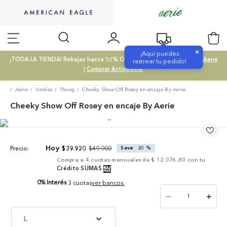
×
¡Aquí puedes
¡TODA LA TIENDA! Rebajas hasta 50% OFF |
Comprar SALE
|
Comprar Aerie
rastrear tu pedido!
|
Comprar Activewear
Aerie
Undies
Thong
Cheeky Show Off Rosey en encaje By Aerie
Cheeky Show Off Rosey en encaje By Aerie
$
49
.
900
$
39
.
920
Save
20 %
Precio:
Compra a
4
cuotas mensuales de
$ 12.076,80
con tu
Crédito SUMAS
0% Interés
3 cuotas
ver bancos.
－
＋
L