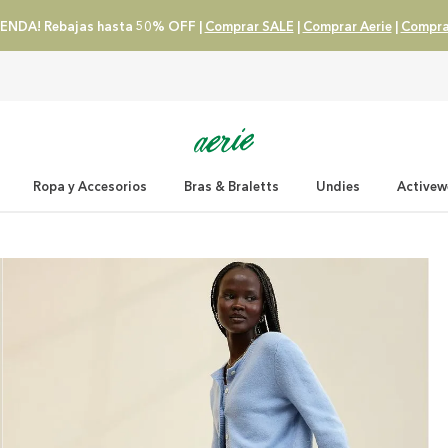
ENDA! Rebajas hasta 50% OFF |
Comprar SALE
|
Comprar Aerie
|
Compra
Ropa y Accesorios
Bras & Braletts
Undies
Activew