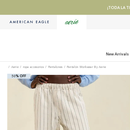
¡TODA LA TI
New Arrivals
Aerie
ropa accesorios
Pantalones
Pantalón Workwear By Aerie
50% OFF