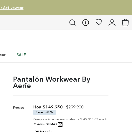
r Activewear
ear
SALE
Pantalón Workwear By
Aerie
$
149
.
950
$
299
.
900
Precio:
Save
50 %
Compra a
4
cuotas mensuales de
$ 45.363,62
con tu
Crédito SUMAS