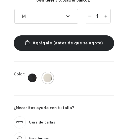
0% Interés
3 cuotas
ver bancos.
－
M
＋
Color:
¿Necesitas ayuda con tu talla?
Guía de tallas
Escríbenos