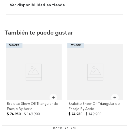
Ver disponibilidad en tienda
También te puede gustar
50% OFF
50% OFF
Bralette Show Off Triangular de
Bralette Show Off Triangular de
Encaje By Aerie
Encaje By Aerie
$ 74.950
$ 149.900
$ 74.950
$ 149.900
BACK TO TOP