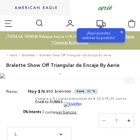
×
¡Aquí puedes
¡TODA LA TIENDA! Rebajas hasta 50% OFF |
Comprar SALE
|
Comprar Aerie
rastrear tu pedido!
|
Comprar Activewear
Aerie
Bralettes
Bralette Show Off Triangular de Encaje By Aerie
Bralette Show Off Triangular de Encaje By Aerie
$
149
.
900
$
74
.
950
Save
50 %
Precio:
Compra a
4
cuotas mensuales de
$ 22.674,25
con tu
Crédito SUMAS
0% Interés
3 cuotas
ver bancos.
－
＋
L