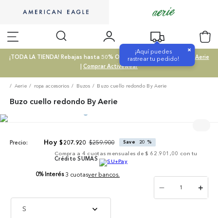
×
¡Aquí puedes
¡TODA LA TIENDA! Rebajas hasta 50% OFF |
Comprar SALE
|
Comprar Aerie
rastrear tu pedido!
|
Comprar Activewear
Aerie
ropa accesorios
Buzos
Buzo cuello redondo By Aerie
Buzo cuello redondo By Aerie
$
259
.
900
$
207
.
920
Save
20 %
Precio:
Compra a
4
cuotas mensuales de
$ 62.901,00
con tu
Crédito SUMAS
0% Interés
3 cuotas
ver bancos.
－
＋
S