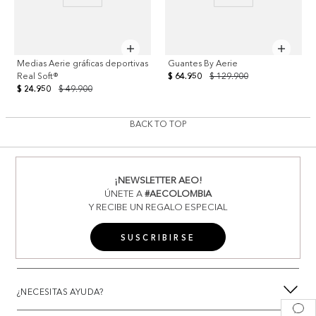
Medias Aerie gráficas deportivas
Guantes By Aerie
Real Soft®
$ 64.950
$ 129.900
$ 24.950
$ 49.900
BACK TO TOP
¡NEWSLETTER AEO!
ÚNETE A
#AECOLOMBIA
Y RECIBE UN REGALO ESPECIAL
SUSCRIBIRSE
¿NECESITAS AYUDA?