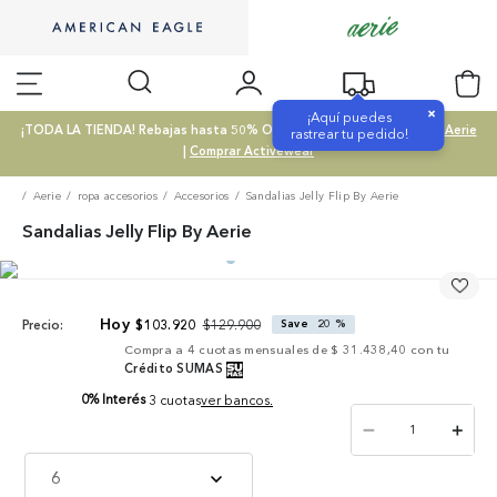
×
¡Aquí puedes
¡TODA LA TIENDA! Rebajas hasta 50% OFF |
Comprar SALE
|
Comprar Aerie
rastrear tu pedido!
|
Comprar Activewear
Aerie
ropa accesorios
Accesorios
Sandalias Jelly Flip By Aerie
Sandalias Jelly Flip By Aerie
$
129
.
900
$
103
.
920
Save
20 %
Precio:
Compra a
4
cuotas mensuales de
$ 31.438,40
con tu
Crédito SUMAS
0% Interés
3 cuotas
ver bancos.
－
＋
6