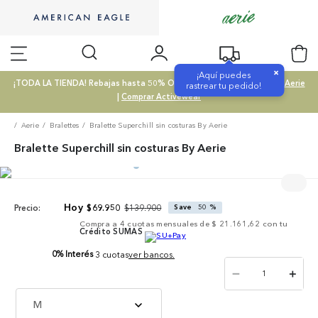
×
¡Aquí puedes
¡TODA LA TIENDA! Rebajas hasta 50% OFF |
Comprar SALE
|
Comprar Aerie
rastrear tu pedido!
|
Comprar Activewear
Aerie
Bralettes
Bralette Superchill sin costuras By Aerie
Bralette Superchill sin costuras By Aerie
$
139
.
900
$
69
.
950
Save
50 %
Precio:
Compra a
4
cuotas mensuales de
$ 21.161,62
con tu
Crédito SUMAS
0% Interés
3 cuotas
ver bancos.
－
＋
M