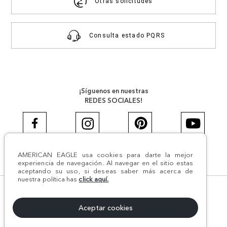
Otras solicitudes
Consulta estado PQRS
¡Síguenos en nuestras
REDES SOCIALES!
AMERICAN EAGLE usa cookies para darte la mejor
#AEJEANS #AerieREALCOL
experiencia de navegación. Al navegar en el sitio estas
aceptando su uso, si deseas saber más acerca de
nuestra política has
click aquí.
© Todos los derechos reservados AE 2024 | Comodín S.A.S |
NIT:800.069.933-6 | CII 14 #52A - 370 | Medellín, Colombia
Aceptar cookies