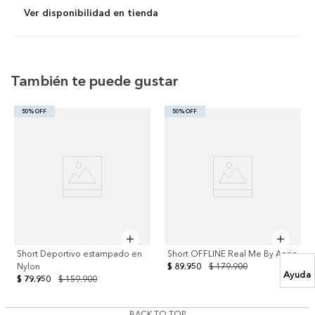
Ver disponibilidad en tienda
También te puede gustar
50% OFF
50% OFF
Short Deportivo estampado en
Short OFFLINE Real Me By Aerie
Nylon
$ 89.950
$ 179.900
Ayuda
$ 79.950
$ 159.900
BACK TO TOP