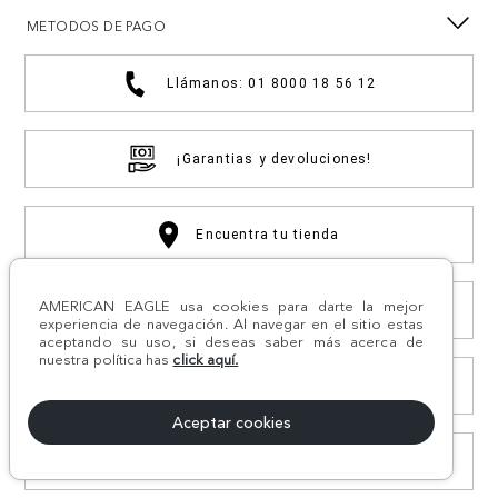
METODOS DE PAGO
Llámanos: 01 8000 18 56 12
¡Garantias y devoluciones!
Encuentra tu tienda
AMERICAN EAGLE usa cookies para darte la mejor
Compra por WhatsApp
experiencia de navegación. Al navegar en el sitio estas
aceptando su uso, si deseas saber más acerca de
nuestra política has
click aquí.
Otras solicitudes
Aceptar cookies
Consulta estado PQRS