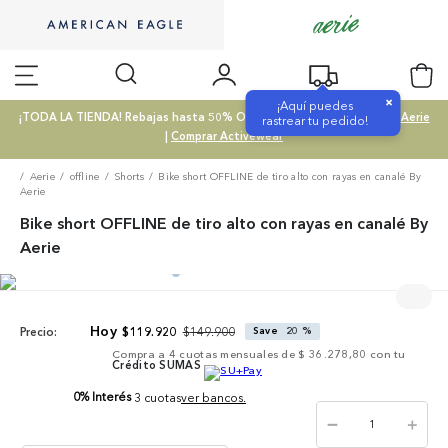
×
¡Aquí puedes
¡TODA LA TIENDA! Rebajas hasta 50% OFF |
Comprar SALE
|
Comprar Aerie
rastrear tu pedido!
|
Comprar Activewear
Aerie
offline
Shorts
Bike short OFFLINE de tiro alto con rayas en canalé By
Aerie
Bike short OFFLINE de tiro alto con rayas en canalé By
Aerie
$
149
.
900
$
119
.
920
Save
20 %
Precio:
Compra a
4
cuotas mensuales de
$ 36.278,80
con tu
Crédito SUMAS
0% Interés
3 cuotas
ver bancos.
－
＋