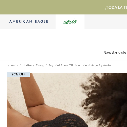
¡TODA LA TI
New Arrivals
Aerie
Undies
Thong
Boybrief Show Off de encaje vintage By Aerie
20% OFF