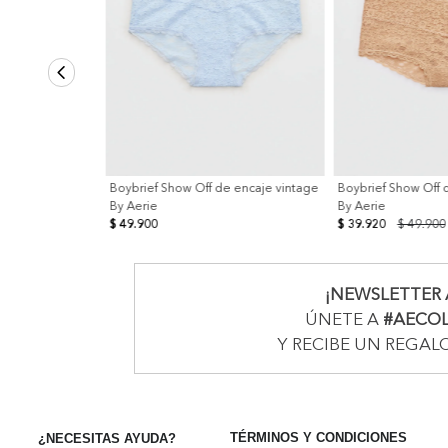
Boybrief Show Off de encaje vintage
Boybrief Show Off 
By Aerie
By Aerie
$ 49.900
$ 39.920
$ 49.900
¡NEWSLETTER 
ÚNETE A
#AECO
Y RECIBE UN REGAL
TÉRMINOS Y CONDICIONES
¿NECESITAS AYUDA?