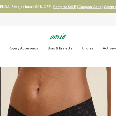
ENDA! Rebajas hasta 50% OFF |
Comprar SALE
|
Comprar Aerie
|
Compra
Ropa y Accesorios
Bras & Braletts
Undies
Activew