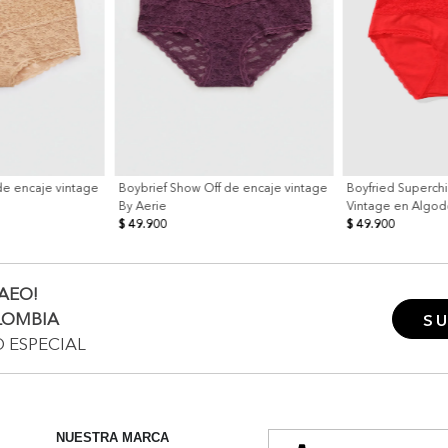
de encaje vintage
Boybrief Show Off de encaje vintage
Boyfried Superchi
By Aerie
Vintage en Algod
$ 49.900
$ 49.900
AEO!
LOMBIA
SU
O ESPECIAL
NUESTRA MARCA