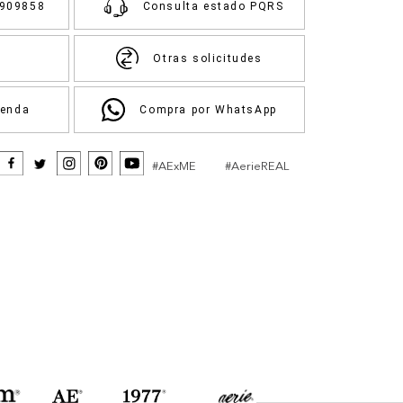
3909858
Consulta estado PQRS
Otras solicitudes
ienda
Compra por WhatsApp
#AExME
#AerieREAL