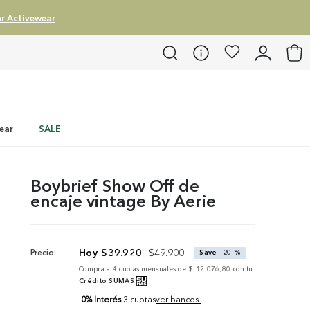
r Activewear
ear
SALE
Boybrief Show Off de
encaje vintage By Aerie
$
39
.
920
$
49
.
900
Precio:
Save
20 %
Compra a
4
cuotas mensuales de
$ 12.076,80
con tu
Crédito SUMAS
0% Interés
3 cuotas
ver bancos.