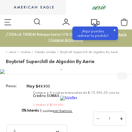
×
¡Aquí puedes
¡TODA LA TIENDA! Rebajas hasta 50% OFF |
Comprar SALE
|
Comprar Aerie
rastrear tu pedido!
|
Comprar Activewear
Aerie
Undies
Cheeky Undies
Boybrief Superchill de Algodón By Aerie
Boybrief Superchill de Algodón By Aerie
$
49
.
900
Precio:
Compra a
4
cuotas mensuales de
$ 15.096,00
con tu
Crédito SUMAS
5 Undies X $139.900
0% Interés
3 cuotas
ver bancos.
－
＋
S