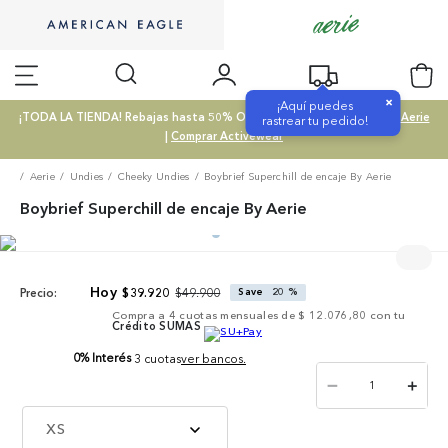
×
¡Aquí puedes
¡TODA LA TIENDA! Rebajas hasta 50% OFF |
Comprar SALE
|
Comprar Aerie
rastrear tu pedido!
|
Comprar Activewear
Aerie
Undies
Cheeky Undies
Boybrief Superchill de encaje By Aerie
Boybrief Superchill de encaje By Aerie
$
49
.
900
$
39
.
920
Save
20 %
Precio:
Compra a
4
cuotas mensuales de
$ 12.076,80
con tu
Crédito SUMAS
0% Interés
3 cuotas
ver bancos.
－
＋
XS