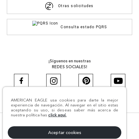
Otras solicitudes
Consulta estado PQRS
¡Síguenos en nuestras
REDES SOCIALES!
AMERICAN EAGLE usa cookies para darte la mejor
#AEJEANS #AerieREALCOL
experiencia de navegación. Al navegar en el sitio estas
aceptando su uso, si deseas saber más acerca de
nuestra política has
click aquí.
© Todos los derechos reservados AE 2024 | Comodín S.A.S |
NIT:800.069.933-6 | CII 14 #52A - 370 | Medellín, Colombia
Aceptar cookies