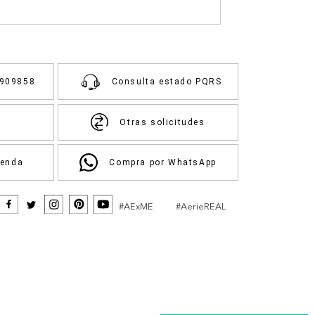
3909858
Consulta estado PQRS
Otras solicitudes
ienda
Compra por WhatsApp
#AExME
#AerieREAL