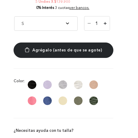
5 Undies X $139.900
0% Interés
3 cuotas
ver bancos.
－
S
＋
Color:
¿Necesitas ayuda con tu talla?