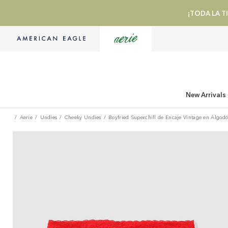
¡TODA LA TI
New Arrivals
Aerie
Undies
Cheeky Undies
Boyfried Superchill de Encaje Vintage en Algod