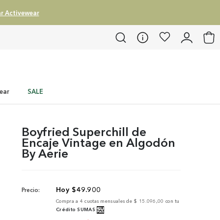
r Activewear
ear
SALE
Boyfried Superchill de
Encaje Vintage en Algodón
By Aerie
$
49
.
900
Precio:
Compra a
4
cuotas mensuales de
$ 15.096,00
con tu
Crédito SUMAS