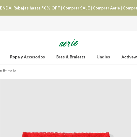
ENDA! Rebajas hasta 50% OFF |
Comprar SALE
|
Comprar Aerie
|
Compra
Ropa y Accesorios
Bras & Braletts
Undies
Activew
ón By Aerie