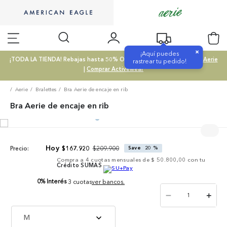
×
¡Aquí puedes
¡TODA LA TIENDA! Rebajas hasta 50% OFF |
Comprar SALE
|
Comprar Aerie
rastrear tu pedido!
|
Comprar Activewear
Aerie
Bralettes
Bra Aerie de encaje en rib
Bra Aerie de encaje en rib
$
209
.
900
$
167
.
920
Save
20 %
Precio:
Compra a
4
cuotas mensuales de
$ 50.800,00
con tu
Crédito SUMAS
0% Interés
3 cuotas
ver bancos.
－
＋
M