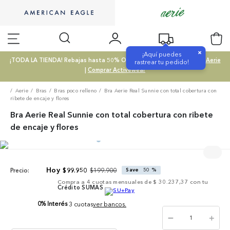
×
¡Aquí puedes
¡TODA LA TIENDA! Rebajas hasta 50% OFF |
Comprar SALE
|
Comprar Aerie
rastrear tu pedido!
|
Comprar Activewear
Aerie
Bras
Bras poco relleno
Bra Aerie Real Sunnie con total cobertura con
ribete de encaje y flores
Bra Aerie Real Sunnie con total cobertura con ribete
de encaje y flores
$
199
.
900
$
99
.
950
Save
50 %
Precio:
Compra a
4
cuotas mensuales de
$ 30.237,37
con tu
Crédito SUMAS
0% Interés
3 cuotas
ver bancos.
－
＋