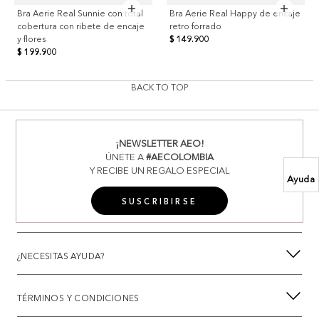
Bra Aerie Real Sunnie con total
Bra Aerie Real Happy de encaje
cobertura con ribete de encaje
retro forrado
y flores
$ 149.900
$ 199.900
BACK TO TOP
¡NEWSLETTER AEO!
ÚNETE A
#AECOLOMBIA
Y RECIBE UN REGALO ESPECIAL
Ayuda
SUSCRIBIRSE
¿NECESITAS AYUDA?
TÉRMINOS Y CONDICIONES