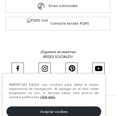
Otras solicitudes
Consulta estado PQRS
¡Síguenos en nuestras
REDES SOCIALES!
AMERICAN EAGLE usa cookies para darte la mejor
#AEJEANS #AerieREALCOL
experiencia de navegación. Al navegar en el sitio estas
aceptando su uso, si deseas saber más acerca de
nuestra política has
click aquí.
© Todos los derechos reservados AE 2024 | Comodín S.A.S |
NIT:800.069.933-6 | CII 14 #52A - 370 | Medellín, Colombia
Aceptar cookies