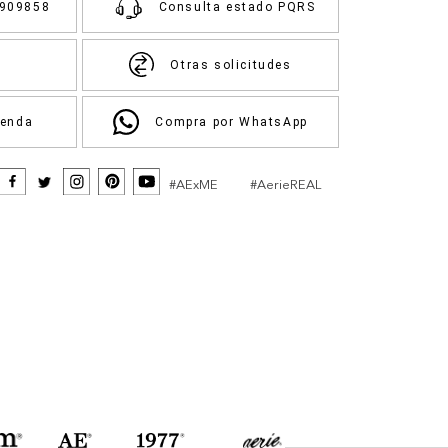
3909858
Consulta estado PQRS
Otras solicitudes
ienda
Compra por WhatsApp
#AExME
#AerieREAL