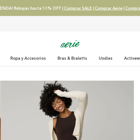
ENDA! Rebajas hasta 50% OFF |
Comprar SALE
|
Comprar Aerie
|
Compra
Ropa y Accesorios
Bras & Braletts
Undies
Activew