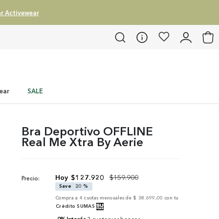
r Activewear
ear
SALE
Bra Deportivo OFFLINE
Real Me Xtra By Aerie
$
127
.
920
$
159
.
900
Precio:
Save
20 %
Compra a
4
cuotas mensuales de
$ 38.699,00
con tu
Crédito SUMAS