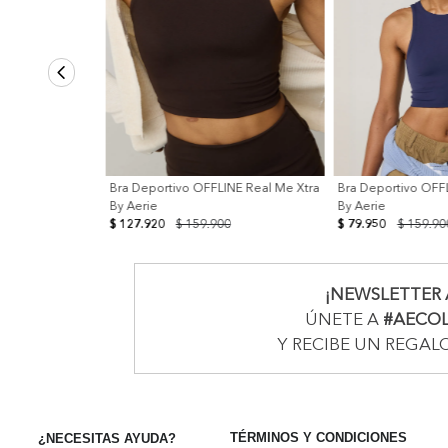
Bra Deportivo OFFLINE Real Me Xtra
Bra Deportivo OFF
By Aerie
By Aerie
$ 127.920
$ 159.900
$ 79.950
$ 159.90
¡NEWSLETTER 
ÚNETE A
#AECO
Y RECIBE UN REGAL
TÉRMINOS Y CONDICIONES
¿NECESITAS AYUDA?