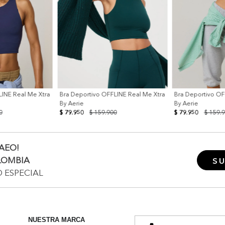
LINE Real Me Xtra
Bra Deportivo OFFLINE Real Me Xtra
Bra Deportivo OF
By Aerie
By Aerie
0
$ 79.950
$ 159.900
$ 79.950
$ 159.
AEO!
LOMBIA
SU
O ESPECIAL
NUESTRA MARCA