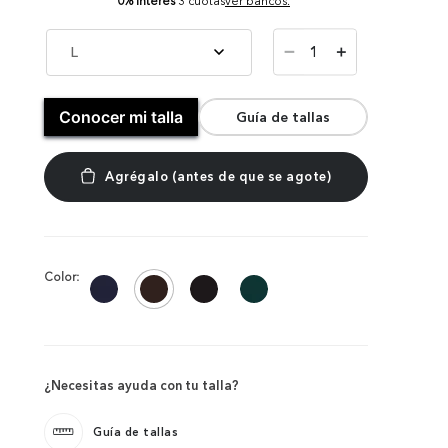
0% Interés
3 cuotas
ver bancos.
－
L
＋
Conocer mi talla
Guía de tallas
Color:
¿Necesitas ayuda con tu talla?
Guía de tallas