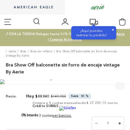
×
¡Aquí puedes
¡TODA LA TIENDA! Rebajas hasta 50% OFF |
Comprar SALE
|
Comprar Aerie
rastrear tu pedido!
|
Comprar Activewear
Aerie
Bras
Bras sin relleno
Bra Show Off balconette sin forro de encaje
vintage By Aerie
Bra Show Off balconette sin forro de encaje vintage
By Aerie
$
149
.
900
$
89
.
940
Save
40 %
Precio:
Compra a
4
cuotas mensuales de
$ 27.209,10
con tu
Crédito SUMAS
0% Interés
3 cuotas
ver bancos.
－
＋