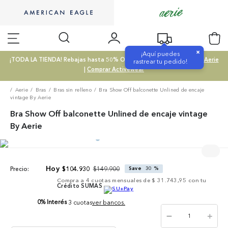
×
¡Aquí puedes
¡TODA LA TIENDA! Rebajas hasta 50% OFF |
Comprar SALE
|
Comprar Aerie
rastrear tu pedido!
|
Comprar Activewear
Aerie
Bras
Bras sin relleno
Bra Show Off balconette Unlined de encaje
vintage By Aerie
Bra Show Off balconette Unlined de encaje vintage
By Aerie
$
149
.
900
$
104
.
930
Save
30 %
Precio:
Compra a
4
cuotas mensuales de
$ 31.743,95
con tu
Crédito SUMAS
0% Interés
3 cuotas
ver bancos.
－
＋