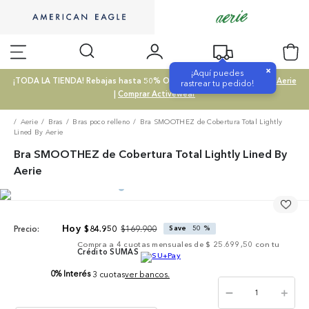
×
¡Aquí puedes
¡TODA LA TIENDA! Rebajas hasta 50% OFF |
Comprar SALE
|
Comprar Aerie
rastrear tu pedido!
|
Comprar Activewear
Aerie
Bras
Bras poco relleno
Bra SMOOTHEZ de Cobertura Total Lightly
Lined By Aerie
Bra SMOOTHEZ de Cobertura Total Lightly Lined By
Aerie
$
169
.
900
$
84
.
950
Save
50 %
Precio:
Compra a
4
cuotas mensuales de
$ 25.699,50
con tu
Crédito SUMAS
0% Interés
3 cuotas
ver bancos.
－
＋