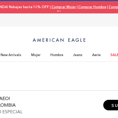
NDA! Rebajas hasta 50% OFF |
Comprar Mujer
|
Comprar Hombre
|
Compr
New Arrivals
Mujer
Hombre
Jeans
Aerie
SAL
AEO!
LOMBIA
SU
O ESPECIAL