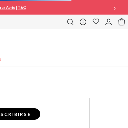
ar Aerie
|
T&C
E
SCRIBIRSE