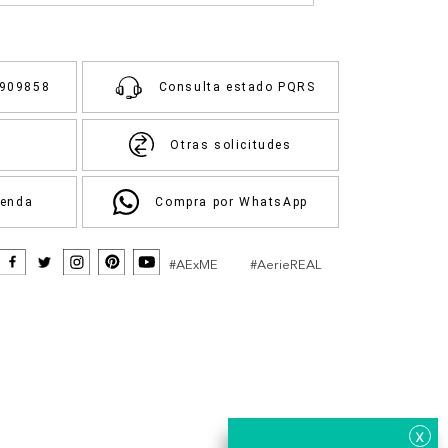
3909858
Consulta estado PQRS
Otras solicitudes
ienda
Compra por WhatsApp
#AExME
#AerieREAL
x