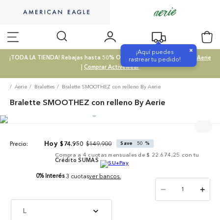
×
¡Aquí puedes
¡TODA LA TIENDA! Rebajas hasta 50% OFF |
Comprar SALE
|
Comprar Aerie
rastrear tu pedido!
|
Comprar Activewear
Aerie
Bralettes
Bralette SMOOTHEZ con relleno By Aerie
Bralette SMOOTHEZ con relleno By Aerie
$
149
.
900
$
74
.
950
Save
50 %
Precio:
Compra a
4
cuotas mensuales de
$ 22.674,25
con tu
Crédito SUMAS
0% Interés
3 cuotas
ver bancos.
－
＋
L