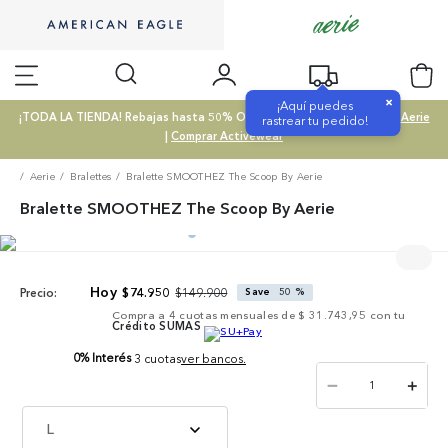
×
¡Aquí puedes
¡TODA LA TIENDA! Rebajas hasta 50% OFF |
Comprar SALE
|
Comprar Aerie
rastrear tu pedido!
|
Comprar Activewear
Aerie
Bralettes
Bralette SMOOTHEZ The Scoop By Aerie
Bralette SMOOTHEZ The Scoop By Aerie
$
149
.
900
$
74
.
950
Save
50 %
Precio:
Compra a
4
cuotas mensuales de
$ 31.743,95
con tu
Crédito SUMAS
0% Interés
3 cuotas
ver bancos.
－
＋
L