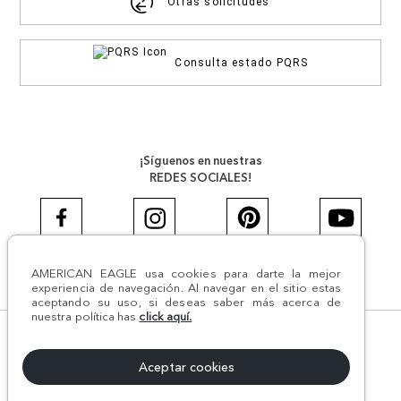
Otras solicitudes
Consulta estado PQRS
¡Síguenos en nuestras
REDES SOCIALES!
AMERICAN EAGLE usa cookies para darte la mejor
#AEJEANS #AerieREALCOL
experiencia de navegación. Al navegar en el sitio estas
aceptando su uso, si deseas saber más acerca de
nuestra política has
click aquí.
© Todos los derechos reservados AE 2024 | Comodín S.A.S |
NIT:800.069.933-6 | CII 14 #52A - 370 | Medellín, Colombia
Aceptar cookies