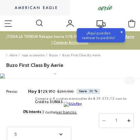
×
¡Aquí puedes
¡TODA LA TIENDA! Rebajas hasta 50% OFF |
Comprar SALE
|
Comprar Aerie
rastrear tu pedido!
|
Comprar Activewear
Aerie
ropa accesorios
Buzos
Buzo First Class By Aerie
Buzo First Class By Aerie
$
259
.
900
$
129
.
950
Save
50 %
Precio:
Compra a
4
cuotas mensuales de
$ 39.313,12
con tu
Crédito SUMAS
0% Interés
3 cuotas
ver bancos.
－
＋
S