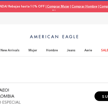
NDA! Rebajas hasta 50% OFF |
Comprar Mujer
|
Comprar Hombre
|
Compr
New Arrivals
Mujer
Hombre
Jeans
Aerie
SAL
AEO!
LOMBIA
SU
O ESPECIAL