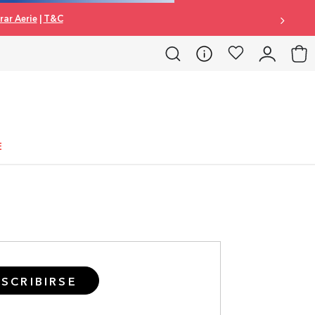
ar Aerie
|
T&C
E
SCRIBIRSE