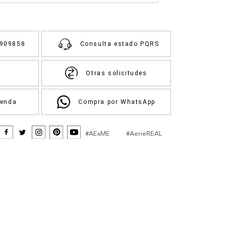
3909858
Consulta estado PQRS
Otras solicitudes
ienda
Compra por WhatsApp
#AExME
#AerieREAL