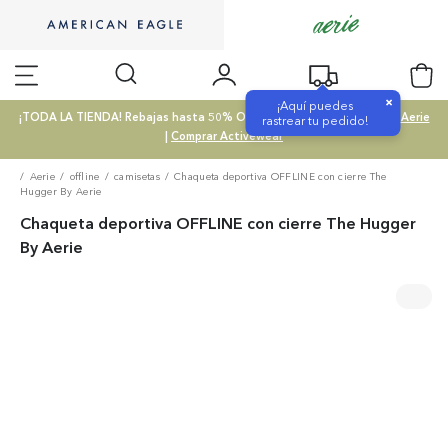
×
¡Aquí puedes
¡TODA LA TIENDA! Rebajas hasta 50% OFF |
Comprar SALE
|
Comprar Aerie
rastrear tu pedido!
|
Comprar Activewear
Aerie
offline
camisetas
Chaqueta deportiva OFFLINE con cierre The
Hugger By Aerie
Chaqueta deportiva OFFLINE con cierre The Hugger
By Aerie