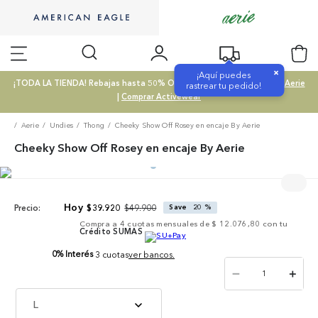
×
¡Aquí puedes
¡TODA LA TIENDA! Rebajas hasta 50% OFF |
Comprar SALE
|
Comprar Aerie
rastrear tu pedido!
|
Comprar Activewear
Aerie
Undies
Thong
Cheeky Show Off Rosey en encaje By Aerie
Cheeky Show Off Rosey en encaje By Aerie
$
49
.
900
$
39
.
920
Save
20 %
Precio:
Compra a
4
cuotas mensuales de
$ 12.076,80
con tu
Crédito SUMAS
0% Interés
3 cuotas
ver bancos.
－
＋
L