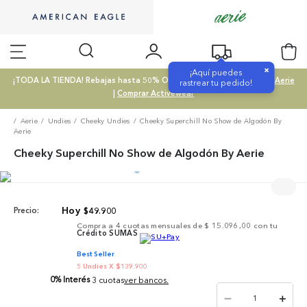
×
¡Aquí puedes
¡TODA LA TIENDA! Rebajas hasta 50% OFF |
Comprar SALE
|
Comprar Aerie
rastrear tu pedido!
|
Comprar Activewear
Aerie
Undies
Cheeky Undies
Cheeky Superchill No Show de Algodón By
Aerie
Cheeky Superchill No Show de Algodón By Aerie
$
49
.
900
Precio:
Compra a
4
cuotas mensuales de
$ 15.096,00
con tu
Crédito SUMAS
Best Seller
5 Undies X $139.900
0% Interés
3 cuotas
ver bancos.
－
＋