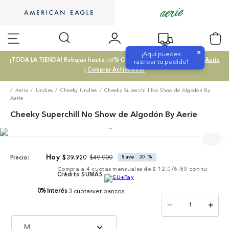
×
¡Aquí puedes
¡TODA LA TIENDA! Rebajas hasta 50% OFF |
Comprar SALE
|
Comprar Aerie
rastrear tu pedido!
|
Comprar Activewear
Aerie
Undies
Cheeky Undies
Cheeky Superchill No Show de Algodón By
Aerie
Cheeky Superchill No Show de Algodón By Aerie
$
49
.
900
$
39
.
920
Save
20 %
Precio:
Compra a
4
cuotas mensuales de
$ 12.076,80
con tu
Crédito SUMAS
0% Interés
3 cuotas
ver bancos.
－
＋
M