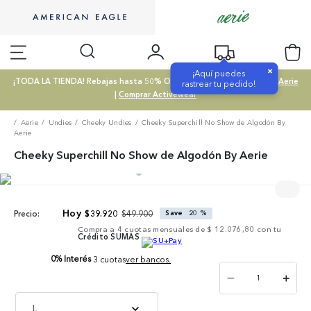
×
¡Aquí puedes
¡TODA LA TIENDA! Rebajas hasta 50% OFF |
Comprar SALE
|
Comprar Aerie
rastrear tu pedido!
|
Comprar Activewear
Aerie
Undies
Cheeky Undies
Cheeky Superchill No Show de Algodón By
Aerie
Cheeky Superchill No Show de Algodón By Aerie
$
49
.
900
$
39
.
920
Save
20 %
Precio:
Compra a
4
cuotas mensuales de
$ 12.076,80
con tu
Crédito SUMAS
0% Interés
3 cuotas
ver bancos.
－
＋
L