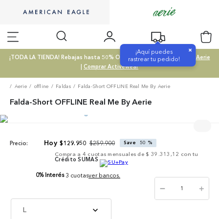
×
¡Aquí puedes
¡TODA LA TIENDA! Rebajas hasta 50% OFF |
Comprar SALE
|
Comprar Aerie
rastrear tu pedido!
|
Comprar Activewear
Aerie
offline
Faldas
Falda-Short OFFLINE Real Me By Aerie
Falda-Short OFFLINE Real Me By Aerie
$
259
.
900
$
129
.
950
Save
50 %
Precio:
Compra a
4
cuotas mensuales de
$ 39.313,12
con tu
Crédito SUMAS
0% Interés
3 cuotas
ver bancos.
－
＋
L