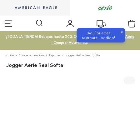
×
¡Aquí puedes
¡TODA LA TIENDA! Rebajas hasta 50% OFF |
Comprar SALE
|
Comprar Aerie
rastrear tu pedido!
|
Comprar Activewear
Aerie
ropa accesorios
Pijamas
Jogger Aerie Real Softa
Jogger Aerie Real Softa